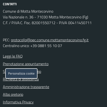
CONTATTI
Comune di Motta Montecorvino
Via Nazionale n. 36 - 71030 Motta Montecorvino (Fg)
C.F. / P.IVA:C. Fisc. 82001550712 - P.IVA 00411450711
PEC:
protocollo@pec.comune.mottamontecorvino.fg.it
Centralino unico: +39 0881 55 10 07
Leggi le FAQ
Prenotazione appuntamento
Segnalazione disservizio
Personalizza cookie
Richiesta di assistenza
Amministrazione trasparente
Albo pretorio
Informativa Privacy