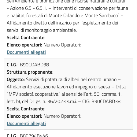
dell’Ambiente e promozione delle risorse naturali e culturali”
- Azione 6.5 - 6.5.1. – Interventi di conservazione per fauna
e habitat forestali di Monte Orlando e Monte Sambuco” -
Affidamento diretto dell’incarico per l’espletamento dei
servizi di monitoraggio ambientale.
Scelta Contraente:
Elenco operatori:
Numero Operatori:
Documenti allegati
C.I.G.:
B90CDABD38
Struttura proponente:
Oggetto:
Servizi di potatura di alberi nel centro urbano –
Affidamento esecuzione lavori ed impegno di spesa – Ditta
“MPV società cooperativa” ai sensi dell’art. 50, comma 1,
lett. b), del D.Lgs. n. 36/2023 s.m.i. – CIG: B90CDABD38
Scelta Contraente:
Elenco operatori:
Numero Operatori:
Documenti allegati
C.I.G.:
B8C794B446