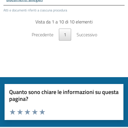
Atti e documenti riferiti a ciascuna procedura
Vista da 1 a 10 di 10 elementi
Precedente
1
Successivo
Quanto sono chiare le informazioni su questa
pagina?
Valuta da 1 a 5 stelle la pagina
Valuta 1 stelle su 5
Valuta 2 stelle su 5
Valuta 3 stelle su 5
Valuta 4 stelle su 5
Valuta 5 stelle su 5