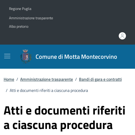
Vai ai contenuti
Vai al footer
Regione Puglia
Amministrazione trasparente
Albo pretorio
Comune di Motta Montecorvino
Home
/
Amministrazione trasparente
/
Bandi di gara e contratti
/
Atti e documenti riferiti a ciascuna procedura
Atti e documenti riferiti
a ciascuna procedura