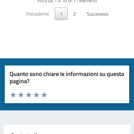
Vista da 1 a 10 di 11 elementi
Precedente
1
2
Successivo
Quanto sono chiare le informazioni su questa
pagina?
Valuta da 1 a 5 stelle la pagina
Valuta 1 stelle su 5
Valuta 2 stelle su 5
Valuta 3 stelle su 5
Valuta 4 stelle su 5
Valuta 5 stelle su 5