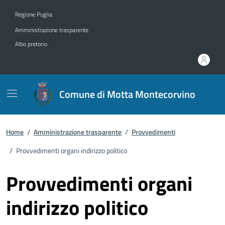
Vai ai contenuti
Vai al footer
Regione Puglia
Amministrazione trasparente
Albo pretorio
Comune di Motta Montecorvino
Home
/
Amministrazione trasparente
/
Provvedimenti
/
Provvedimenti organi indirizzo politico
Provvedimenti organi
indirizzo politico