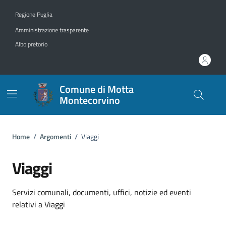
Vai ai contenuti
Vai al footer
Regione Puglia
Amministrazione trasparente
Albo pretorio
Comune di Motta
Montecorvino
Home
/
Argomenti
/
Viaggi
Viaggi
Dettagli dell'argomento
Servizi comunali, documenti, uffici, notizie ed eventi
relativi a Viaggi