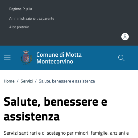
Vai ai contenuti
Vai al footer
Regione Puglia
Amministrazione trasparente
Albo pretorio
Comune di Motta
Montecorvino
Home
/
Servizi
/
Salute, benessere e assistenza
Salute, benessere e
assistenza
Servizi santirari e di sostegno per minori, famiglie, anziani e