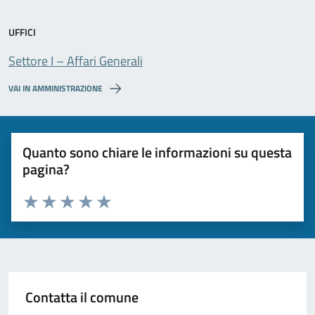
UFFICI
Settore I – Affari Generali
VAI IN AMMINISTRAZIONE
Quanto sono chiare le informazioni su questa
pagina?
Valuta da 1 a 5 stelle la pagina
Valuta 1 stelle su 5
Valuta 2 stelle su 5
Valuta 3 stelle su 5
Valuta 4 stelle su 5
Valuta 5 stelle su 5
Contatta il comune