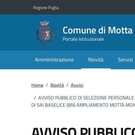
Vai ai contenuti
Vai al footer
Regione Puglia
Comune di Motta
Portale Istituzionale
Amministrazione
Novità
Servizi
Home
/
Novità
/
Avvisi
/
AVVISO PUBBLICO DI SELEZIONE PERSONALE 
DI SAI BASELICE (BN) AMPLIAMENTO MOTTA MON
AVVISO PUBBLIC