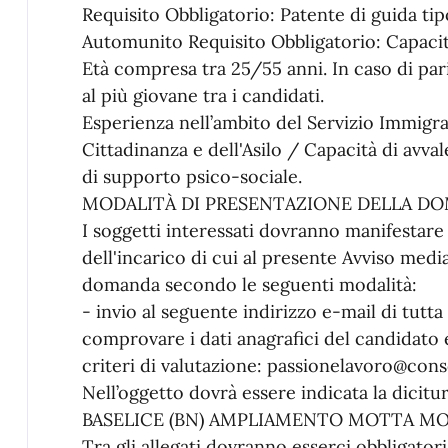
Requisito Obbligatorio: Patente di guida tip
Automunito Requisito Obbligatorio: Capacità
Età compresa tra 25/55 anni. In caso di pari
al più giovane tra i candidati.
Esperienza nell’ambito del Servizio Immigra
Cittadinanza e dell'Asilo / Capacità di avva
di supporto psico-sociale.
MODALITÀ DI PRESENTAZIONE DELLA D
I soggetti interessati dovranno manifestare 
dell'incarico di cui al presente Avviso med
domanda secondo le seguenti modalità:
- invio al seguente indirizzo e-mail di tut
comprovare i dati anagrafici del candidato e
criteri di valutazione: passionelavoro@conso
Nell’oggetto dovrà essere indicata la di
BASELICE (BN) AMPLIAMENTO MOTTA 
Tra gli allegati dovranno esserci obbligato