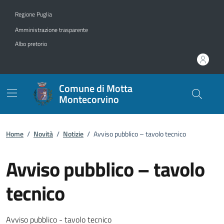
Vai ai contenuti
Vai al footer
Regione Puglia
Amministrazione trasparente
Albo pretorio
Comune di Motta
Montecorvino
Home
/
Novità
/
Notizie
/
Avviso pubblico – tavolo tecnico
Avviso pubblico – tavolo
tecnico
Dettagli della notizia
Avviso pubblico - tavolo tecnico