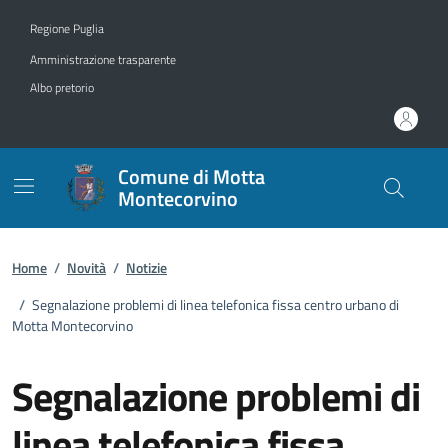
Vai ai contenuti
Vai al footer
Regione Puglia
Amministrazione trasparente
Albo pretorio
Comune di Motta
Montecorvino
Home
/
Novità
/
Notizie
/
Segnalazione problemi di linea telefonica fissa centro urbano di
Motta Montecorvino
Segnalazione problemi di
linea telefonica fissa