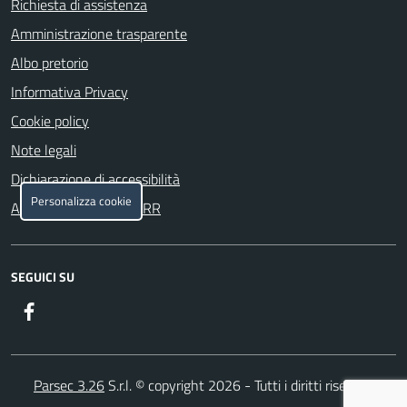
Richiesta di assistenza
Amministrazione trasparente
Albo pretorio
Informativa Privacy
Cookie policy
Note legali
Dichiarazione di accessibilità
Personalizza cookie
Attuazione misure PNRR
SEGUICI SU
Facebook
Parsec 3.26
S.r.l. © copyright 2026 - Tutti i diritti riservati