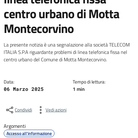
centro urbano di Motta
Montecorvino
Dettagli della notizia
La presente notizia è una segnalazione alla società TELECOM
ITALIA S.P.A riguardante problemi di linea telefonica fissa nel
centro urbano del Comune di Motta Montecorvino.
Data:
Tempo di lettura:
1 min
06 Marzo 2025
Condividi
Vedi azioni
Argomenti
Accesso all'informazione