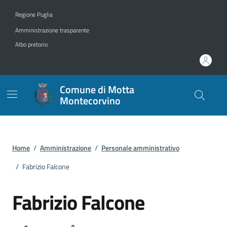
Vai ai contenuti
Vai al footer
Regione Puglia
Amministrazione trasparente
Albo pretorio
Comune di Motta
Montecorvino
Home
/
Amministrazione
/
Personale amministrativo
/
Fabrizio Falcone
Fabrizio Falcone