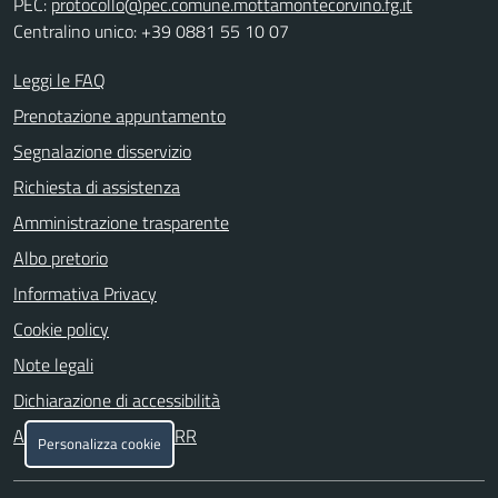
PEC:
protocollo@pec.comune.mottamontecorvino.fg.it
Centralino unico: +39 0881 55 10 07
Leggi le FAQ
Prenotazione appuntamento
Segnalazione disservizio
Richiesta di assistenza
Amministrazione trasparente
Albo pretorio
Informativa Privacy
Cookie policy
Note legali
Dichiarazione di accessibilità
Attuazione misure PNRR
Personalizza cookie