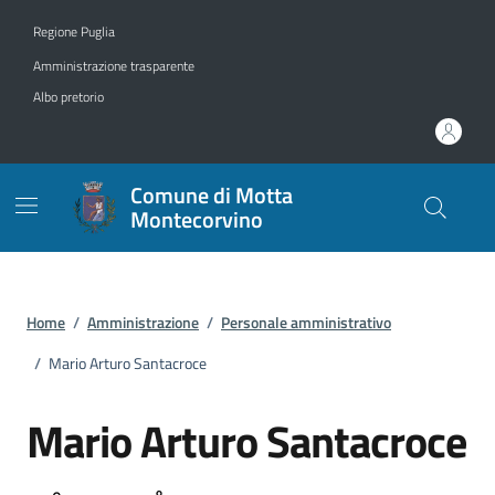
Vai ai contenuti
Vai al footer
Regione Puglia
Amministrazione trasparente
Albo pretorio
Comune di Motta
Montecorvino
Home
/
Amministrazione
/
Personale amministrativo
/
Mario Arturo Santacroce
Mario Arturo Santacroce