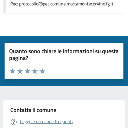
Pec: protocollo@pec.comune.mottamontecorvino.fg.it
Quanto sono chiare le informazioni su questa
pagina?
Valuta da 1 a 5 stelle la pagina
Valuta 1 stelle su 5
Valuta 2 stelle su 5
Valuta 3 stelle su 5
Valuta 4 stelle su 5
Valuta 5 stelle su 5
Contatta il comune
Leggi le domande frequenti