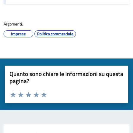
Argomenti:
Imprese
Politica commerciale
Quanto sono chiare le informazioni su questa
pagina?
Valuta da 1 a 5 stelle la pagina
Valuta 1 stelle su 5
Valuta 2 stelle su 5
Valuta 3 stelle su 5
Valuta 4 stelle su 5
Valuta 5 stelle su 5