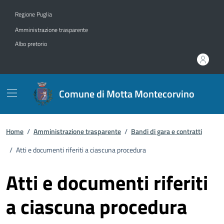
Vai ai contenuti
Vai al footer
Regione Puglia
Amministrazione trasparente
Albo pretorio
Comune di Motta Montecorvino
Home
/
Amministrazione trasparente
/
Bandi di gara e contratti
/
Atti e documenti riferiti a ciascuna procedura
Atti e documenti riferiti
a ciascuna procedura